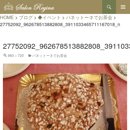
検
索
コ
HOME
>
ブログ
>
◆イベント
>
パネットーネでお茶会
>
メインメ
ン
ニュー
テ
27752092_962678513882808_3911033465711167018_n
ン
ツ
へ
27752092_962678513882808_391103
ス
キ
960 × 720
パネットーネでお茶会
ッ
プ