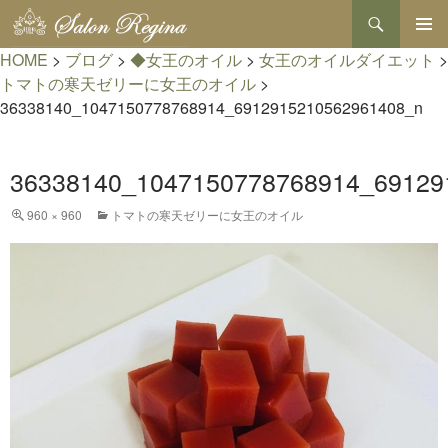
検
索
コ
HOME
>
ブログ
>
◆女王のオイル
>
女王のオイルダイエット
メインメ
>
ン
ニュー
テ
トマトの寒天ゼリーに女王のオイル
>
ン
36338140_1047150778768914_6912915210562961408_n
ツ
へ
ス
36338140_1047150778768914_69129
キ
ッ
プ
960 × 960
トマトの寒天ゼリーに女王のオイル