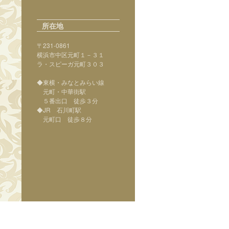
所在地
〒231-0861
横浜市中区元町１－３１
ラ・スピーガ元町３０３
◆東横・みなとみらい線
元町・中華街駅
５番出口 徒歩３分
◆JR 石川町駅
元町口 徒歩８分