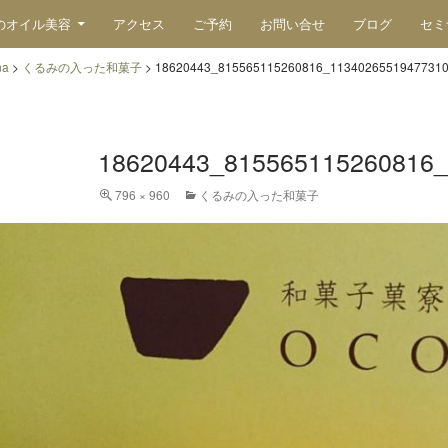
のオイル美容
アクセス
ご予約
お問い合せ
ブログ
セミ
na
>
くるみの入った和菓子
>
18620443_815565115260816_1134026551947731
18620443_815565115260816_
796 × 960
くるみの入った和菓子