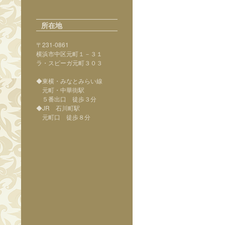
所在地
〒231-0861
横浜市中区元町１－３１
ラ・スピーガ元町３０３
◆東横・みなとみらい線
元町・中華街駅
５番出口 徒歩３分
◆JR 石川町駅
元町口 徒歩８分