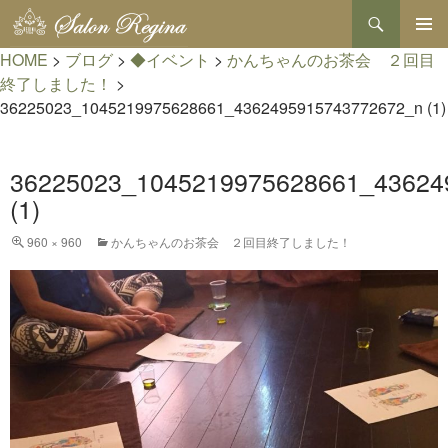
検
索
コ
HOME
>
ブログ
>
◆イベント
>
かんちゃんのお茶会 ２回目
メインメ
ン
ニュー
テ
終了しました！
>
ン
36225023_1045219975628661_4362495915743772672_n (1)
ツ
へ
ス
36225023_1045219975628661_43624
キ
ッ
(1)
プ
960 × 960
かんちゃんのお茶会 ２回目終了しました！