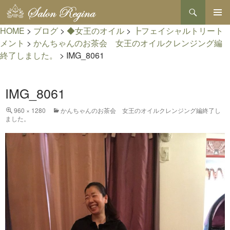
検
索
コ
HOME
>
ブログ
>
◆女王のオイル
>
┣フェイシャルトリート
メインメ
ン
ニュー
テ
メント
>
かんちゃんのお茶会 女王のオイルクレンジング編
ン
終了しました。
>
IMG_8061
ツ
へ
ス
IMG_8061
キ
ッ
プ
960 × 1280
かんちゃんのお茶会 女王のオイルクレンジング編終了し
ました。